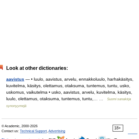
Look at other dictionaries:
aavistus
— • luulo, aavistus, arvelu, ennakkoluulo, harhakäsitys,
kuvitelma, käsitys, olettamus, otaksuma, tuntemus, tuntu, usko,
uskomus, vaikutelma • usko, aavistus, arvelu, kuvitelma, käsitys,
luulo, olettamus, otaksuma, tuntemus, tuntu,… …
Suomi sanakirja
synonyymejä
© Academic, 2000-2026
18+
Contact us:
Technical Support
,
Advertising