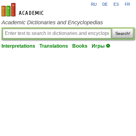
RU
DE
ES
FR
en-academic.com
Academic Dictionaries and Encyclopedias
Search!
Interpretations
Translations
Books
Игры ⚽