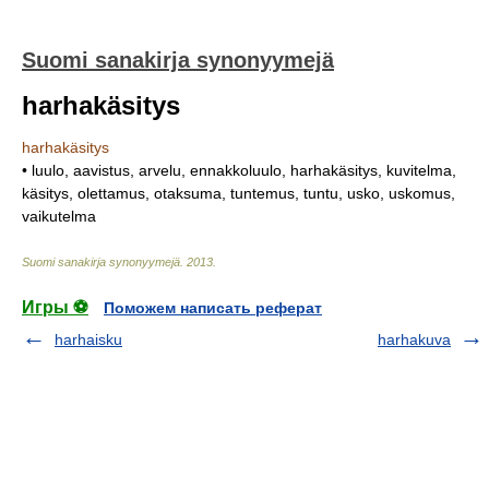
Suomi sanakirja synonyymejä
harhakäsitys
harhakäsitys
• luulo, aavistus, arvelu, ennakkoluulo, harhakäsitys, kuvitelma,
käsitys, olettamus, otaksuma, tuntemus, tuntu, usko, uskomus,
vaikutelma
Suomi sanakirja synonyymejä
.
2013
.
Игры ⚽
Поможем написать реферат
harhaisku
harhakuva